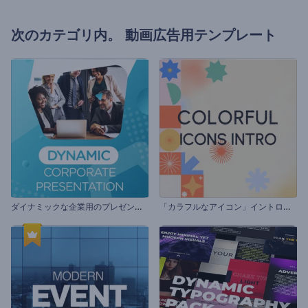
次のカテゴリ内。
動画広告用テンプレート
ダ
イナミックな企業用のプレゼンテーション
「
カラフルなアイコン」イントロ動画