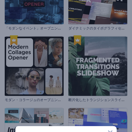
「
モダンなイベント」オープニング動画
ダ
イナミックのタイポグラフィセット
モ
ダン・コラージュのオープニング動画
断
片化したトランジションスライドショー