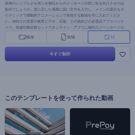
形体のシンプルさを光らせ御社からのメッセージの肝に目を向けさせのは
如何でしょうか。意に召した場面に謳い文句を入力し、メインの題目をダ
イナミックで躍動的アニメーションで表現する動画を手に入れてくださ
い。SNSでの営業や教育ビデオ、広報、その他向けの必需品アプリパッケ
ージ。高速印刷出版セットでオンライン・アプリに御社のメーッセージを
スムーズに配達拡散しましょう。すぐに試してみませんか。
16:9
9:16
1:1
今すぐ制作
このテンプレートを使って作られた動画