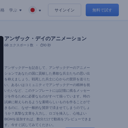
価格
学ぶ
サインイン
無料で試す
アンザック・デイのアニメーション
68
エクスポート数
10 秒
アンザックデーを記念して、アンザックデーのアニメー
ションであなたの国に貢献した勇敢な兵士たちの思い出
を称えましょう。戦死した兵士に心からの賛辞を送りた
い、あるいはコミュニティでアンザックデーの精神を祝
いたいなど、このテンプレートには記憶に残るメッセー
ジを作るために必要なものがすべて揃っています。時の
試練に耐えられるような素晴らしいものを作ることがで
きるのに、なぜ一般的な賛辞で済ませてしまうのでしょ
うか？真摯な文章を入力し、ロゴを挿入し、心地よい
BGMを追加すれば、数分だけで動画をプレビューできま
す。今すぐ試してみてください。