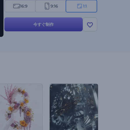
16:9
9:16
1:1
今すぐ制作