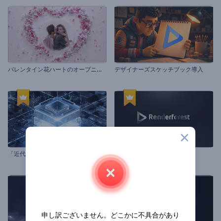
バ
レンタイン花ハートのオープニング動画
デザイナーズスケッチブック導入
「
近代的ハイテク」オープニング動画
「壮大」ロゴ動画
申し訳ございません。どこかに不具合があり