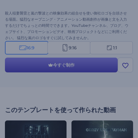
殺人稲妻襲雷と嵐の撃波との映像効果の組合せを使い御社ロゴを台頭させ
る場面。猛烈なオープニング・アニメーション動画創作が画像と文を入力
するだけでちょっとの時間でできます。YouTubeチャンネル、ブログ、ウ
ェブサイト、プロモーションビデオ、映画プロジェクトなどにご利用くだ
さい。 猛烈な嵐のロゴをすぐに試してみませんか。
16:9
9:16
1:1
今すぐ制作
このテンプレートを使って作られた動画