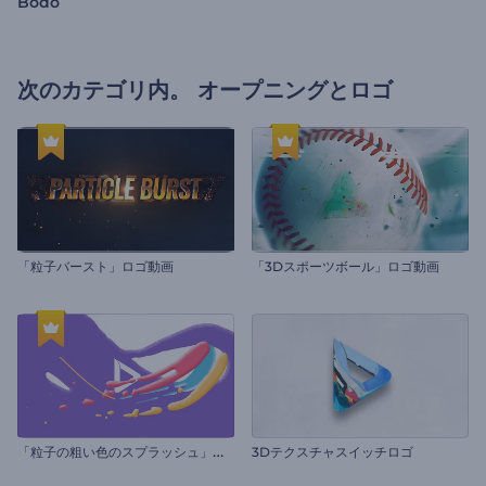
Bodo
次のカテゴリ内。
オープニングとロゴ
「粒子バースト」ロゴ動画
「3Dスポーツボール」ロゴ動画
「
粒子の粗い色のスプラッシュ」ロゴ
3Dテクスチャスイッチロゴ