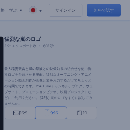
価格
学ぶ
サインイン
無料で試す
猛烈な嵐のロゴ
2K+
エクスポート数
15 秒
殺人稲妻襲雷と嵐の撃波との映像効果の組合せを使い御
社ロゴを台頭させる場面。猛烈なオープニング・アニメ
ーション動画創作が画像と文を入力するだけでちょっと
の時間でできます。YouTubeチャンネル、ブログ、ウェ
ブサイト、プロモーションビデオ、映画プロジェクトな
どにご利用ください。 猛烈な嵐のロゴをすぐに試してみ
ませんか。
16:9
9:16
1:1