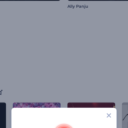
Ally Panju
ゴ