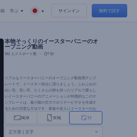
価格
学ぶ
サインイン
無料で試す
本物そっくりのイースターバニーのオ
ープニング動画
192
エクスポート数
7 秒
リアルなイースターバニーのオープニング動画用テンプ
レートで、イースター気分に浸りましょう。ふわふわの
白い毛、長い耳、たくさんの卵を持ったリアルで愛らし
いイースターバニーのアニメーションが特徴的なこのテ
ンプレートは、最小限の労力でホリデービデオを作成す
るための完璧な方法です。家族や友人にイースターのお
祝いを送ったり、ビジネスのイースター・スペシャルを
16:9
9:16
1:1
宣伝したり、大切な人をホリデー・イベントに招待した
り、このテンプレートを使えば、楽しく簡単にできま
正方形 | 文字
す。メッセージを入力し、ロゴを挿入し、華やかな音楽