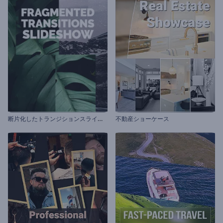
断
片化したトランジションスライドショー
不動産ショーケース