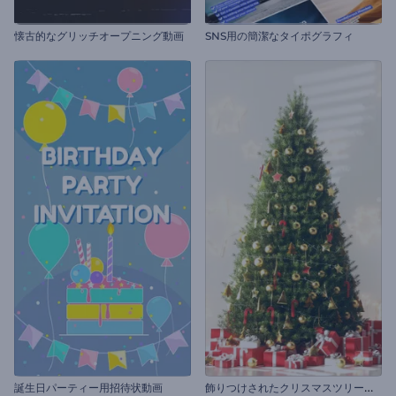
懐古的なグリッチオープニング動画
SNS用の簡潔なタイポグラフィ
飾
りつけされたクリスマスツリーのオープニング動画
誕生日パーティー用招待状動画