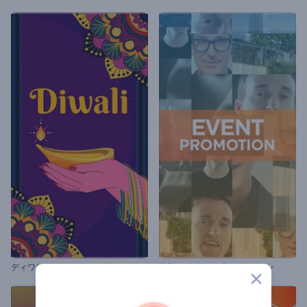
デ
ィワリ・グリーティングのアニメーション
特別なイベントプロモーション