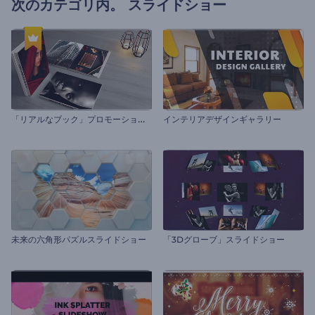
次のカテゴリ内。
スライドショー
「
リアルなブック」プロモーションビデオ
インテリアデザインギャラリー
未来の六角形パズルスライドショー
「3Dグローブ」スライドショー