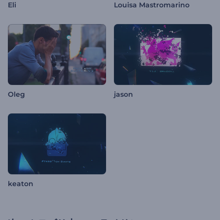
Eli
Louisa Mastromarino
Oleg
jason
keaton