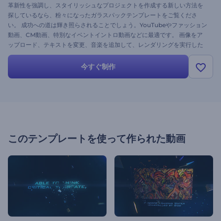
革新性を強調し、スタイリッシュなプロジェクトを作成する新しい方法を
探しているなら、粉々になったガラスパックテンプレートをご覧くださ
い。 成功への道は輝き照らされることでしょう。YouTubeやファッション
動画、CM動画、特別なイベントイントロ動画などに最適です。 画像をア
ップロード、テキストを変更、音楽を追加して、レンダリングを実行した
りするだけで、エレガントなプロジェクトが完成します。 今すぐ試してみ
てください！
今すぐ制作
このテンプレートを使って作られた動画