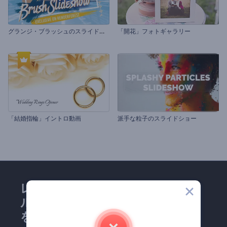
グ
ランジ・ブラッシュのスライドショー
「開花」フォトギャラリー
「結婚指輪」イントロ動画
派手な粒子のスライドショー
レンダーフォレストのメー
ルマガジンにどうかご登録
を！