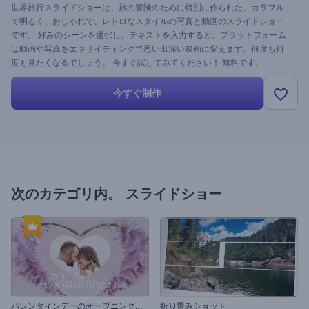
世界旅行スライドショーは、旅の冒険のために特別に作られた、カラフル
で明るく、おしゃれで、レトロなスタイルの写真と動画のスライドショー
です。 好みのシーンを選択し、テキストを入力すると、プラットフォーム
は動画や写真をエキサイティングで思い出深い映画に変えます。何度も何
度も見たくなるでしょう。 今すぐ試してみてください！ 無料です。
今すぐ制作
次のカテゴリ内。
スライドショー
バ
レンタインデーのオープニング動画
折り畳みショット