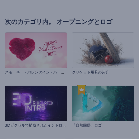
次のカテゴリ内。
オープニングとロゴ
ス
モーキー・バレンタイン・ハートのイントロ動画
クリケット用具の紹介
3
Dピクセルで構成されたイントロ動画
「自然回帰」ロゴ