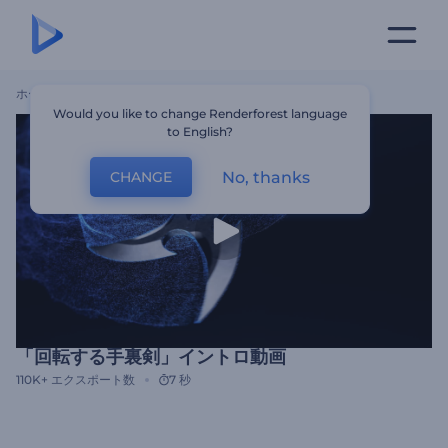
ホーム
テンプレート
「回転する手裏剣」イントロ動画
Would you like to change Renderforest language
to English?
No, thanks
CHANGE
「回転する手裏剣」イントロ動画
110K+
エクスポート数
7 秒