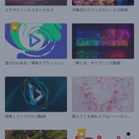
ドラマティックスモークロゴ
大晦日のマジックのイントロ動画
遊
び心のある「液体スプラッシュ」ロゴ
「輝く光」オープニング動画
落
ちてくる壊れそうなハートのイントロ動画
渦巻くリングのロゴ動画