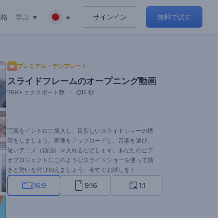
価格
学ぶ
サインイン
無料で試す
プレミアム・テンプレート
スライドフレームのオープニング動画
78K+
エクスポート数
15 秒
写真をイントロに挿入し、目新しいスライドショーの構
築をしましょう。画像をアップロードし、音楽を選び、
短いアニメ（動画）を入れるなどします。あなたのビデ
オプロジェクトにこのようなスライドショーを使って動
きと勢いを付け加えましょう。今すぐお試しを！
16:9
9:16
1:1