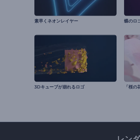
素早くネオンレイヤー
蝶のロ
3Dキューブが崩れるロゴ
「桜の
レン