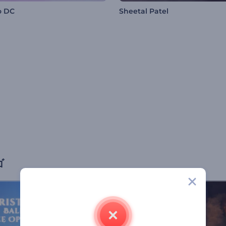
o DC
Sheetal Patel
ゴ