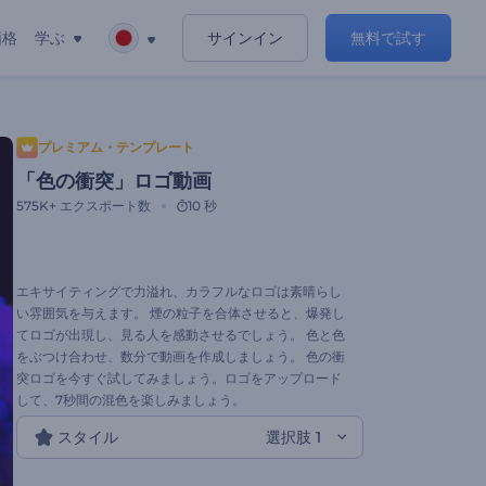
価格
学ぶ
サインイン
無料で試す
プレミアム・テンプレート
「色の衝突」ロゴ動画
575K+
エクスポート数
10 秒
エキサイティングで力溢れ、カラフルなロゴは素晴らし
い雰囲気を与えます。 煙の粒子を合体させると、爆発し
てロゴが出現し、見る人を感動させるでしょう。 色と色
をぶつけ合わせ、数分で動画を作成しましょう。 色の衝
突ロゴを今すぐ試してみましょう。ロゴをアップロード
して、7秒間の混色を楽しみましょう。
スタイル
選択肢 1