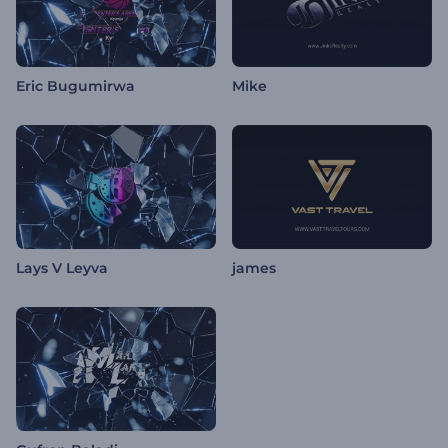
Eric Bugumirwa
Mike
Lays V Leyva
james