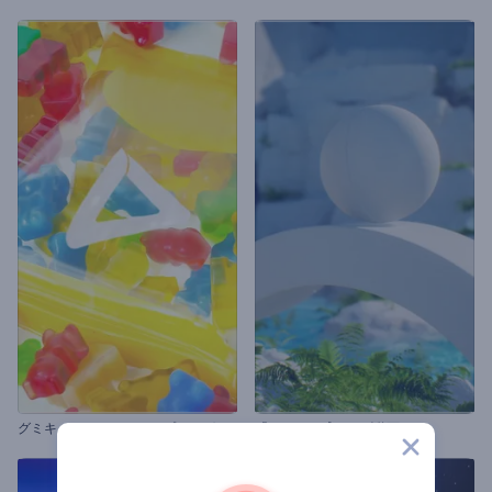
グ
ミキャンディーのオープニング動画
「エーテル球」ロゴ動画