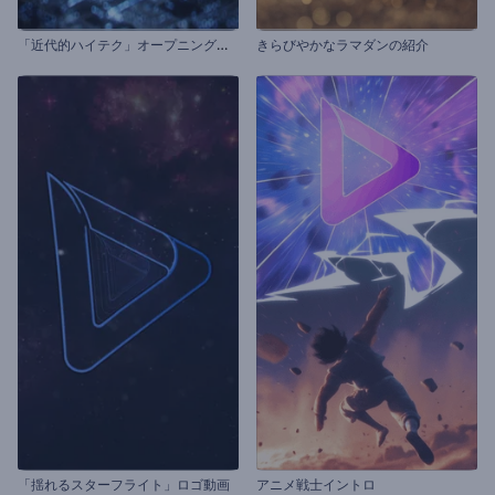
「
近代的ハイテク」オープニング動画
きらびやかなラマダンの紹介
「揺れるスターフライト」ロゴ動画
アニメ戦士イントロ