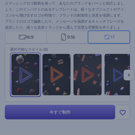
スマッシングロゴ動画を使って、あなたのブランドをバーンと紹介しまし
ょう。このインパクトのあるテンプレートは、様々なオブジェクトやアイ
コンから飛び出すロゴが特徴で、ブランドの創造性と決意を強調します。
ブランドのロゴで編集したり、メッセージを強調するキャッチフレーズを
追加したり、様々な音楽トラックから選んで完璧な雰囲気を作りましょ
う。印象的な第一印象を与えたいビジネスに最適なこのテンプレートは、
16:9
9:16
1:1
注目を集め、聴衆に永続的なインパクトを残すこと間違いなしです。今す
ぐお試しを！
選択可能なスタイル
(5)
今すぐ制作