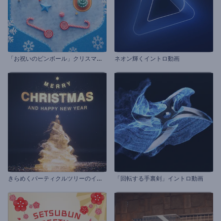
「
お祝いのピンボール」クリスマスのグリーティング
ネオン輝くイントロ動画
き
らめくパーティクルツリーのイントロ動画
「回転する手裏剣」イントロ動画