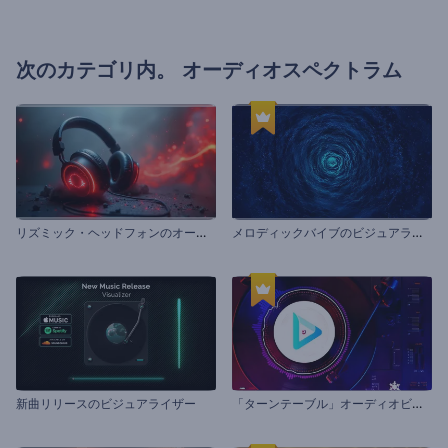
次のカテゴリ内。
オーディオスペクトラム
リ
ズミック・ヘッドフォンのオーディオ・ビジュアライザー
メ
ロディックバイブのビジュアライザー
「
ターンテーブル」オーディオビジュアライザー
新曲リリースのビジュアライザー