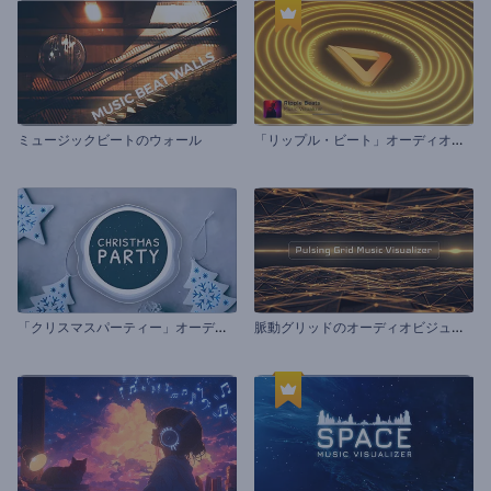
「
リップル・ビート」オーディオビジュアライザー
ミュージックビートのウォール
「
クリスマスパーティー」オーディオビジュアライザー
脈
動グリッドのオーディオビジュアライザー