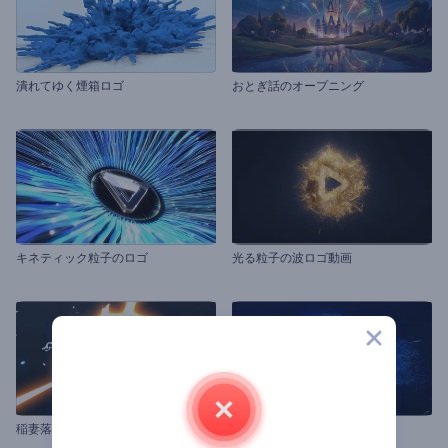
潰れてゆく煙箱ロゴ
おとぎ話のオープニング
キネティック粒子のロゴ
光る粒子の波ロゴ動画
稲妻落雷ロゴ・動画
敏速な微粒子波ロゴ