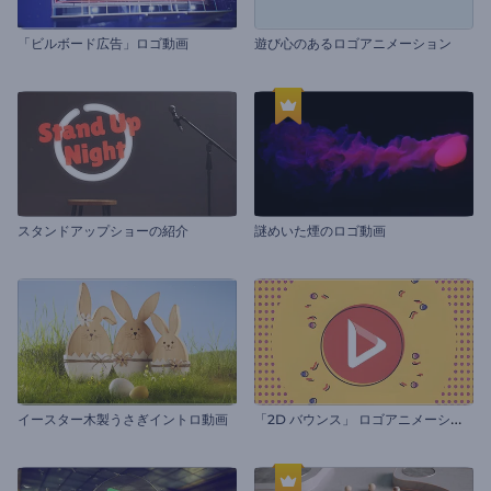
「ビルボード広告」ロゴ動画
遊び心のあるロゴアニメーション
スタンドアップショーの紹介
謎めいた煙のロゴ動画
「
2D バウンス」 ロゴアニメーション
イースター木製うさぎイントロ動画