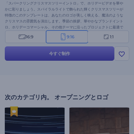
「スパークリングクリスマスツリーイントロ」で、ホリデービデオを華や
かに彩りましょう。スパイラルライトで飾られた輝くクリスマスツリーが
特徴のこのテンプレートは、あなたのロゴが美しく映える、魔法のような
クリスマスの雰囲気を演出します。季節の挨拶、華やかなブランドイント
ロ、ホリデーコマーシャル、その他テーマに沿ったプロジェクトに最適で
す。ロゴ、メッセージ、楽しいBGMで簡単にカスタマイズできます。今す
16:9
9:16
1:1
ぐ作成して、ホリデーシーズンの雰囲気を盛り上げましょう！
今すぐ制作
次のカテゴリ内。
オープニングとロゴ