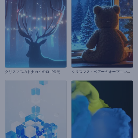
ク
リスマス・ベアーのオープニング動画
クリスマスのトナカイのロゴ公開