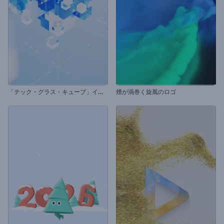
「
テック・グラス・キューブ」イントロ動画
煙が渦巻く旋風のロゴ