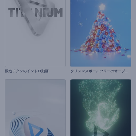
ク
リスマスボールツリーのオープニング動画
鍛造チタンのイントロ動画