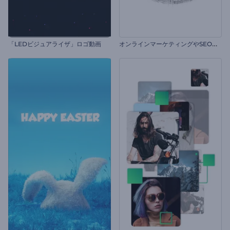
オ
ンラインマーケティングやSEOプロモーション
「LEDビジュアライザ」ロゴ動画