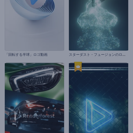
ス
ターダスト・フュージョンのロゴ動画
「回転する半球」ロゴ動画