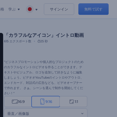
価格
学ぶ
サインイン
無料で試す
「カラフルなアイコン」イントロ動画
615
エクスポート数
25 秒
"ビジネスプロモーションや個人的なプロジェクトのため
のカラフルなイントロビデオを作ることができます。テ
キストやビジュアル、ロゴを追加して好きなように編集
しましょう。ビデオオYouTubeのイントロやアウトロ、
エンドカード、対話式の広告なども、ビデオオープナー
で作れます。 さぁ、シーンを選んで制作を開始してくだ
さい！"
16:9
9:16
1:1
垂直／画像版