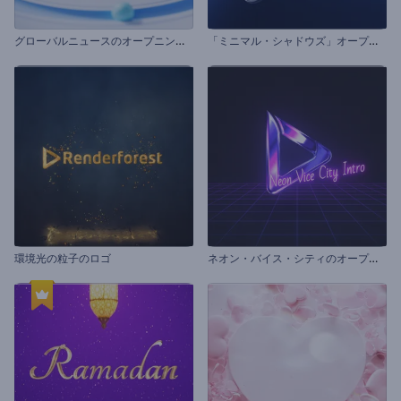
グ
ローバルニュースのオープニング動画
「
ミニマル・シャドウズ」オープニング動画
ネ
オン・バイス・シティのオープニング動画
環境光の粒子のロゴ