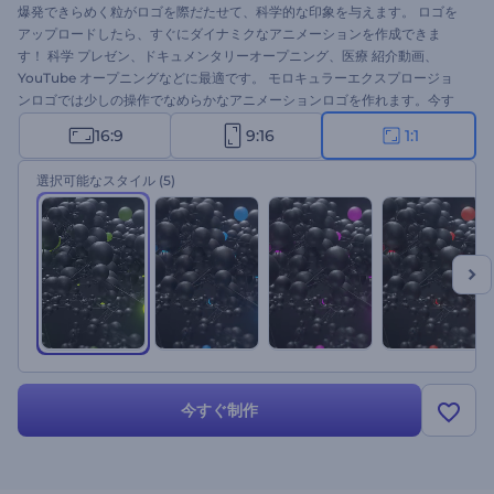
爆発できらめく粒がロゴを際だたせて、科学的な印象を与えます。 ロゴを
アップロードしたら、すぐにダイナミクなアニメーションを作成できま
す！ 科学 プレゼン、ドキュメンタリーオープニング、医療 紹介動画、
YouTube オープニングなどに最適です。 モロキュラーエクスプロージョ
ンロゴでは少しの操作でなめらかなアニメーションロゴを作れます。今す
ぐお試しを！
16:9
9:16
1:1
選択可能なスタイル
(5)
今すぐ制作