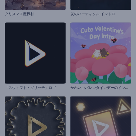
クリスマス魔界村
炎のパーティクル イントロ
か
わいいバレンタインデーのイントロ
「スウィフト・グリッチ」ロゴ