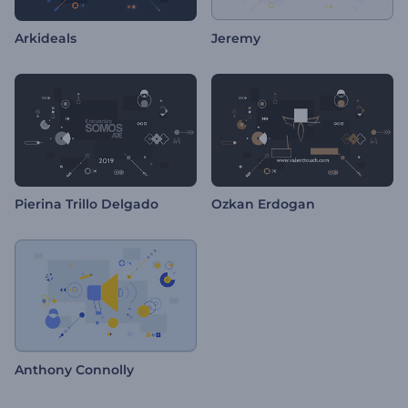
Arkideals
Jeremy
Pierina Trillo Delgado
Ozkan Erdogan
Anthony Connolly