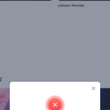
Lielson Penido
ゴ