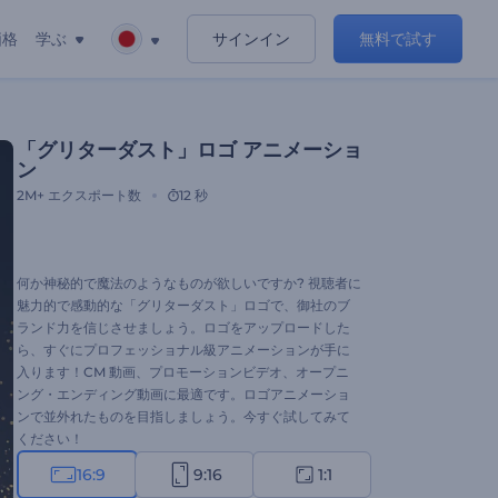
価格
学ぶ
サインイン
無料で試す
「グリターダスト」ロゴ アニメーショ
ン
2M+
エクスポート数
12 秒
何か神秘的で魔法のようなものが欲しいですか? 視聴者に
魅力的で感動的な「グリターダスト」ロゴで、御社のブ
ランド力を信じさせましょう。ロゴをアップロードした
ら、すぐにプロフェッショナル級アニメーションが手に
入ります！CM 動画、プロモーションビデオ、オープニ
ング・エンディング動画に最適です。ロゴアニメーショ
ンで並外れたものを目指しましょう。今すぐ試してみて
ください！
16:9
9:16
1:1