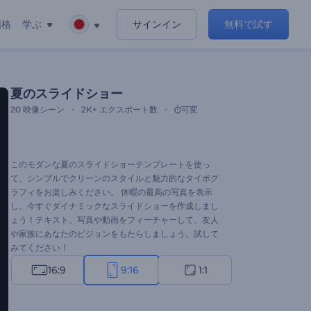
価格
学ぶ
サインイン
無料で試す
夏のスライドショー
20
映像シーン
2K+
エクスポート数
可変
このモダンな夏のスライドショーテンプレートを使っ
て、シンプルでクリーンのスタイルと魅力的なタイポグ
ラフィをお楽しみください。 休暇の最高の写真を表示
し、今すぐダイナミックなスライドショーを作成しまし
ょう！テキスト、写真や動画をフィーチャーして、友人
や家族にあなたのビジョンをもたらしましょう。試して
みてください！
16:9
9:16
1:1