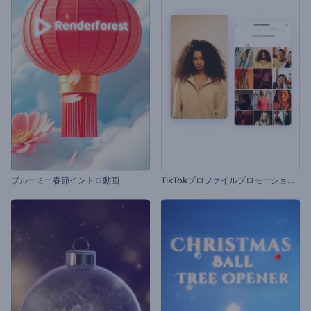
T
ikTokプロファイルプロモーションビデオ
ブルーミー春節イントロ動画