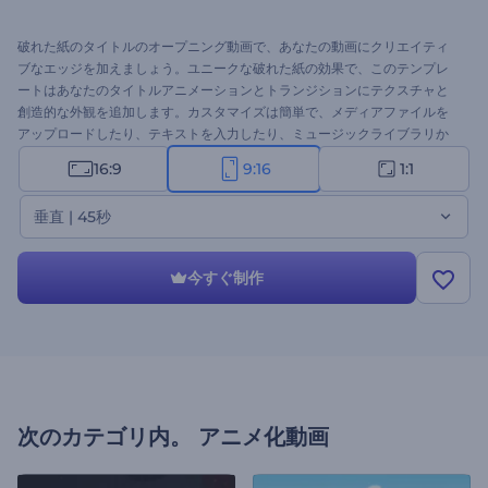
破れた紙のタイトルのオープニング動画で、あなたの動画にクリエイティ
ブなエッジを加えましょう。ユニークな破れた紙の効果で、このテンプレ
ートはあなたのタイトルアニメーションとトランジションにテクスチャと
創造的な外観を追加します。カスタマイズは簡単で、メディアファイルを
アップロードしたり、テキストを入力したり、ミュージックライブラリか
らBGMを選んだり、ナレーションを挿入したりできます。クリエイティブ
16:9
9:16
1:1
なプロジェクト、イベントのオープニング、プロモーションビデオ、ソー
シャルメディアへの投稿などに最適です。今すぐ破れた紙のタイトルのオ
垂直 | 45秒
ープニング動画を使ってインパクトのあるイントロを作成しましょう！
今すぐ制作
次のカテゴリ内。
アニメ化動画