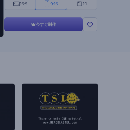
16:9
9:16
1:1
今すぐ制作