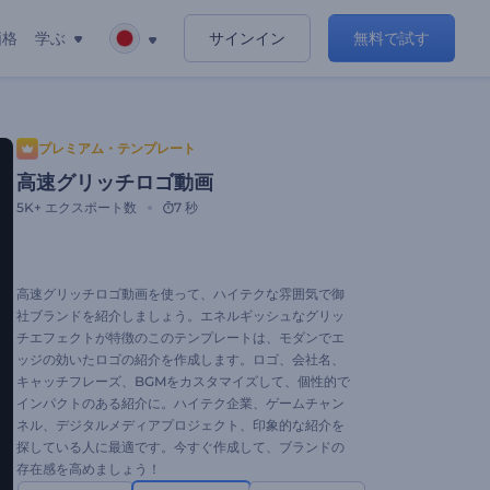
価格
学ぶ
サインイン
無料で試す
プレミアム・テンプレート
高速グリッチロゴ動画
5K+
エクスポート数
7 秒
高速グリッチロゴ動画を使って、ハイテクな雰囲気で御
社ブランドを紹介しましょう。エネルギッシュなグリッ
チエフェクトが特徴のこのテンプレートは、モダンでエ
ッジの効いたロゴの紹介を作成します。ロゴ、会社名、
キャッチフレーズ、BGMをカスタマイズして、個性的で
インパクトのある紹介に。ハイテク企業、ゲームチャン
ネル、デジタルメディアプロジェクト、印象的な紹介を
探している人に最適です。今すぐ作成して、ブランドの
存在感を高めましょう！