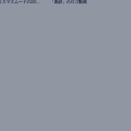
クリスマスムードの2Dオープニング動画
「黒砂」のロゴ動画