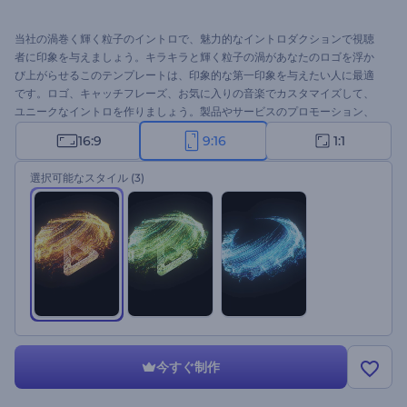
当社の渦巻く輝く粒子のイントロで、魅力的なイントロダクションで視聴
者に印象を与えましょう。キラキラと輝く粒子の渦があなたのロゴを浮か
び上がらせるこのテンプレートは、印象的な第一印象を与えたい人に最適
です。ロゴ、キャッチフレーズ、お気に入りの音楽でカスタマイズして、
ユニークなイントロを作りましょう。製品やサービスのプロモーション、
チャンネルのイントロやアウトロ、プレゼンテーションのオープニング、
16:9
9:16
1:1
テレビコマーシャルなどに最適です。今すぐ作成して、あなたのブランド
を輝かせましょう！
選択可能なスタイル
(3)
今すぐ制作