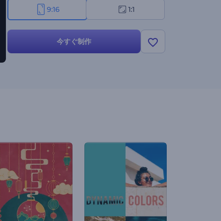
9:16
1:1
今すぐ制作