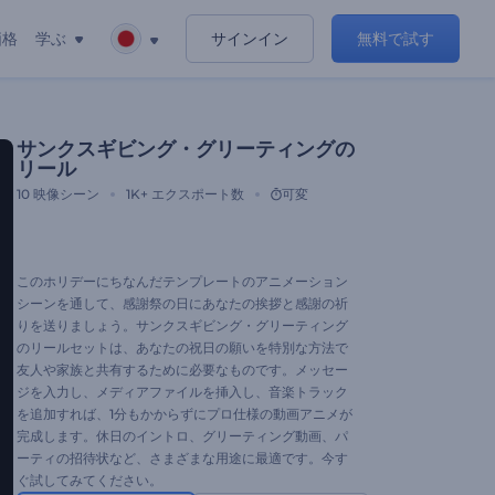
価格
学ぶ
サインイン
無料で試す
サンクスギビング・グリーティングの
リール
10
映像シーン
1K+
エクスポート数
可変
このホリデーにちなんだテンプレートのアニメーション
シーンを通して、感謝祭の日にあなたの挨拶と感謝の祈
りを送りましょう。サンクスギビング・グリーティング
のリールセットは、あなたの祝日の願いを特別な方法で
友人や家族と共有するために必要なものです。メッセー
ジを入力し、メディアファイルを挿入し、音楽トラック
を追加すれば、1分もかからずにプロ仕様の動画アニメが
完成します。休日のイントロ、グリーティング動画、パ
ーティの招待状など、さまざまな用途に最適です。今す
ぐ試してみてください。