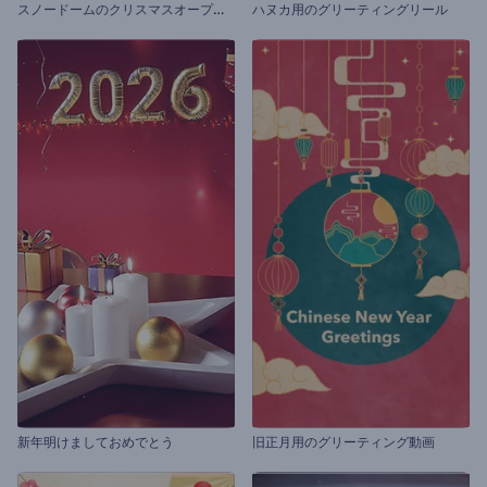
ス
ノードームのクリスマスオープニング動画
ハヌカ用のグリーティングリール
新年明けましておめでとう
旧正月用のグリーティング動画