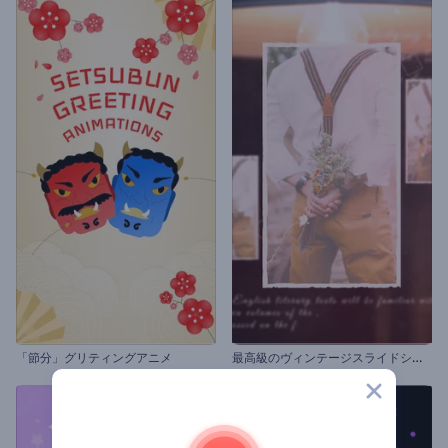
最
高級のヴィンテージスライドショー
「節分」グリティングアニメ