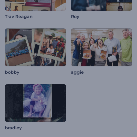
Trav Reagan
Roy
bobby
aggie
bradley