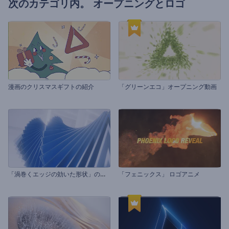
次のカテゴリ内。
オープニングとロゴ
漫画のクリスマスギフトの紹介
「グリーンエコ」オープニング動画
「
渦巻くエッジの効いた形状」のイントロ動画
「フェニックス」 ロゴアニメ