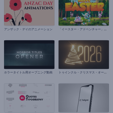
「
イースター・アドベンチャー」のオープニング動画
アンザック・デイのアニメーション
ト
ゥインクル・クリスマス・オープニング動画
ホラータイトル用オープニング動画