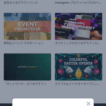
I
nstagram プロフィールプロモーション
名言タイポグラフィパック
ダ
イナミックのタイポグラフィセット
特別なイベントプロモーション
カ
ラフルなイースターオープニング動画
「ネットワーク」タイポグラフィ