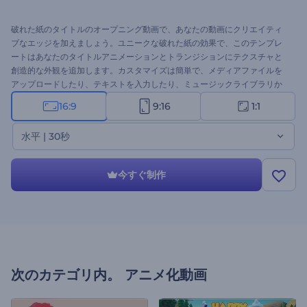
破れた紙のタイトルのオープニング動画で、あなたの動画にクリエイティ
ブなエッジを加えましょう。ユニークな破れた紙の効果で、このテンプレ
ートはあなたのタイトルアニメーションとトランジションにテクスチャと
創造的な外観を追加します。カスタマイズは簡単で、メディアファイルを
アップロードしたり、テキストを入力したり、ミュージックライブラリか
らBGMを選んだり、ナレーションを挿入したりできます。クリエイティブ
16:9
9:16
1:1
なプロジェクト、イベントのオープニング、プロモーションビデオ、ソー
シャルメディアへの投稿などに最適です。今すぐ破れた紙のタイトルのオ
水平 | 30秒
ープニング動画を使ってインパクトのあるイントロを作成しましょう！
今すぐ制作
次のカテゴリ内。
アニメ化動画