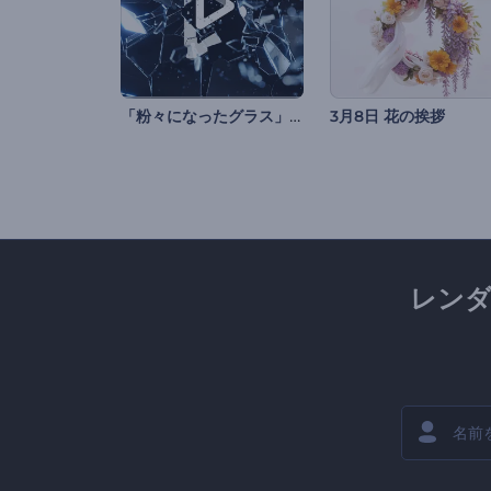
「粉々になったグラス」ロゴ動画
3月8日 花の挨拶
レン