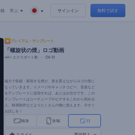
価格
学ぶ
サインイン
無料で試す
プレミアム・テンプレート
「螺旋状の煙」ロゴ動画
4K+
エクスポート数
8 秒
磁力で収縮・膨張する煙が、形を変えながらロゴの形に
なっていきます。イメージやキャッチコピー、音楽など
をテンプレートに追加すれば、あとはお任せです。この
テンプレートはユーチューブやビデオをこれから初める
人、映画制作などよりたくさんの物に使えます。今すぐ
お試しを！
16:9
9:16
1:1
スタイル
選択肢 1