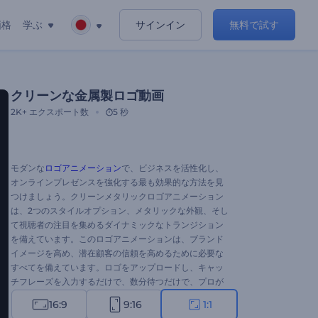
価格
学ぶ
サインイン
無料で試す
クリーンな金属製ロゴ動画
2K+
エクスポート数
5 秒
モダンな
ロゴアニメーション
で、ビジネスを活性化し、
オンラインプレゼンスを強化する最も効果的な方法を見
つけましょう。クリーンメタリックロゴアニメーション
は、2つのスタイルオプション、メタリックな外観、そし
て視聴者の注目を集めるダイナミックなトランジション
を備えています。このロゴアニメーションは、ブランド
イメージを高め、潜在顧客の信頼を高めるために必要な
すべてを備えています。ロゴをアップロードし、キャッ
チフレーズを入力するだけで、数分待つだけで、プロが
作成したアニメーションロゴオープナーが完成します。
16:9
9:16
1:1
新ブランドのプロモーション、会社紹介、ビジネスカン