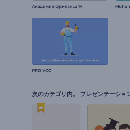
Академия фриланса 14
Muham
PRO VCC
次のカテゴリ内。
プレゼンテーショ