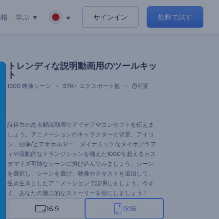
価格
学ぶ
サインイン
無料で試す
トレンディな説明動画用のツールキッ
ト
1500
映像シーン
57K+
エクスポート数
可変
説得力のある解説動画でアイデアやコンセプトを伝えま
しょう。アニメーションのキャラクターと背景、アイコ
ン、画像/ビデオホルダー、ダイナミックなタイポグラフ
ィや流動的なトランジションを備えた1000を超えるカス
タマイズ可能なシーンに飛び込んでみましょう。シーン
を選択し、シーンを選び、映像やテキストを追加して、
生き生きとしたアニメーションで説明しましょう。今す
ぐ、あなたの魅力的なストーリーを形にしましょう！
16:9
9:16