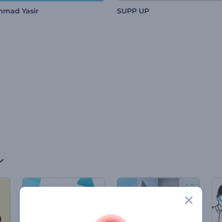
mad Yasir
SUPP UP
ン