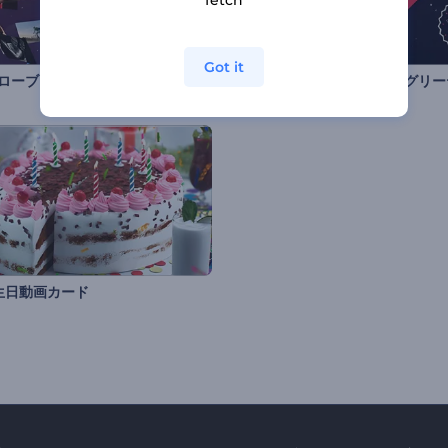
fetch
Got it
グローブ」スライドショー
生日動画カード