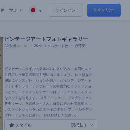
価格
学ぶ
サインイン
無料で試す
ビンテージアートフォトギャラリー
20
映像シーン
20K+
エクスポート数
可変
ビンテージスタイルのアルバムに迷い込み、最高の人々
と過ごした最高の瞬間を思い出しましょう。 レトロな雰
囲気にインスピレーションを得た、ヴィンテージアート
フォトギャラリーテンプレートの特徴的なトランジショ
ンとクリエイティブなデザインはプロジェクトにモダン
なタッチを与えます。 スライドショー、プロダクション
デモリール、その他たくさん。好みに合わせて素晴らし
いスライドショーをカスタマイズするた ファイルをアッ
プロードしてください。 ぜひお試しください。
スタイル
選択肢 1