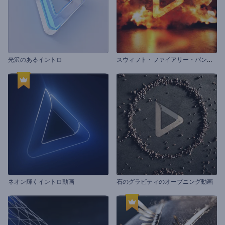
ス
ウィフト・ファイアリー・パンサー・イントロ
光沢のあるイントロ
ネオン輝くイントロ動画
石のグラビティのオープニング動画