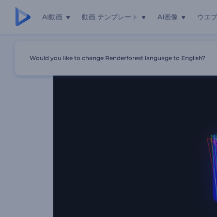
AI動画
動画 テンプレート
AI画像
ウエ
ホーム
テンプレート
サイバーグリッチのロゴ
Would you like to change Renderforest language to English?