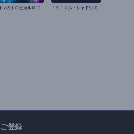
「ミニマル・シャドウズ」オープニング動画
オンのトロピカルロゴ
ご登録