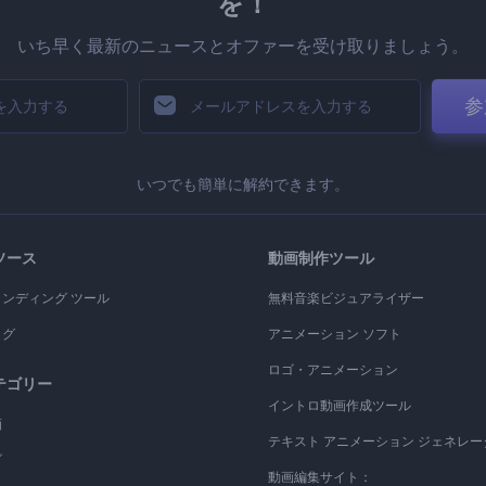
を！
いち早く最新のニュースとオファーを受け取りましょう。
参
いつでも簡単に解約できます。
ソース
動画制作ツール
ランディング ツール
無料音楽ビジュアライザー
ログ
アニメーション ソフト
ロゴ・アニメーション
テゴリー
イントロ動画作成ツール
画
テキスト アニメーション ジェネレー
ゴ
動画編集サイト：