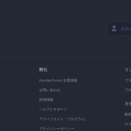
弊社
リ
Renderforest 企業情報
ブ
お問い合わせ
ブ
採用情報
カ
ヘルプとサポート
動
アフィリエイト・プログラム
ロ
プライバシーポリシー