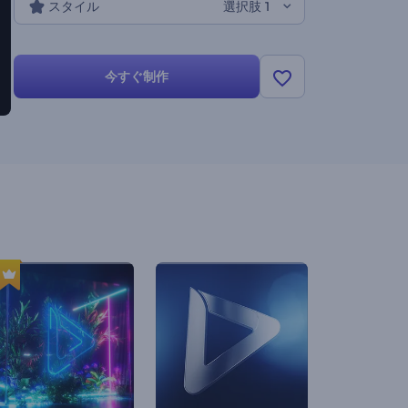
スタイル
選択肢 1
今すぐ制作