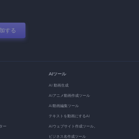
加する
AIツール
AI 動画生成
AIアニメ動画作成ツール
AI動画編集ツール
テキストを動画にするAI
ター
AIウェブサイト作成ツール。
ビジネス名作成ツール