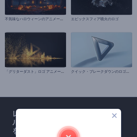
不
気味なハロウィーンのアニメーション
エピックスフィア噴火のロゴ
「
グリターダスト」ロゴ アニメーション
ク
イック・ブレークダウンのロゴ動画
レンダーフォレストのメー
ルマガジンにどうかご登録
を！