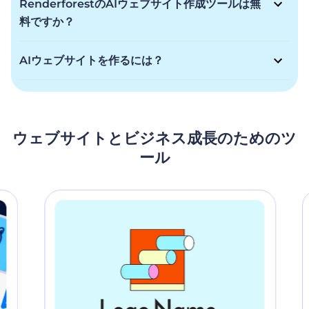
RenderforestのAIウェブサイト作成ツールは無
ウェブサイトのための電光石火の速さと一流の品質を提供しま
料ですか？
す。初心者でもプロでも、美しい画像とAIの助けを借りて数分
RenderforestのAIウェブサイト・ビルダーはフリーミアムモ
でオンラインプレゼンスを構築しましょう。
デルを提供しています。無料でウェブサイトを作成することが
AIウェブサイトを作るには？
できますが、サブスクリプションによってより高度な機能を利
プロ仕様のウェブサイトを簡単に作成できます！あなたのビジ
用できます。
ネスの種類、名前、主要なキーワードをお知らせいただけれ
ば、AIウェブサイト・ビルダーが数分で編集可能なパーソナラ
イズされたウェブサイトを作成します。今すぐ始めて、すぐに
ウェブサイトとビジネス成長のためのツ
オンラインプレゼンスを確立しましょう！
ール