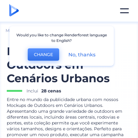
Mockups
Marca
Mockup de Cartaz e Banner
Would you like to change Renderforest language
to English?
Mockups de
No, thanks
CHANGE
Outdoors em
Cenários Urbanos
Inclui
28 cenas
Entre no mundo da publicidade urbana com nossos
Mockups de Outdoors em Cenários Urbanos.
Apresentando uma grande variedade de outdoors em
diferentes locais, incluindo áreas centrais, rodovias e
pontes, esta coleção permite que você experimente
vários tamanhos, designs e orientações. Perfeito para
promover um novo produto, executar uma campanha