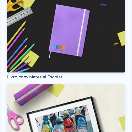
Livro com Material Escolar