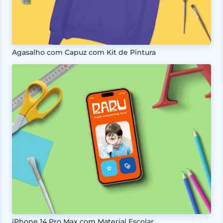
Agasalho com Capuz com Kit de Pintura
iPhone 14 Pro Max com Material Escolar