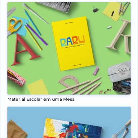
Material Escolar em uma Mesa