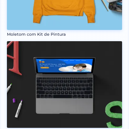
Moletom com Kit de Pintura