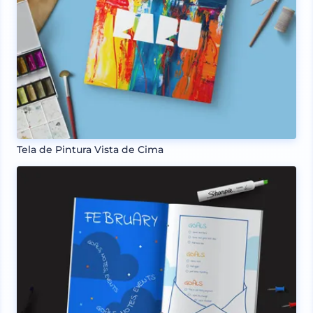
Tela de Pintura Vista de Cima