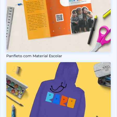
Panfleto com Material Escolar