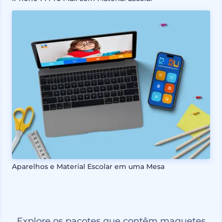
Aparelhos e Material Escolar em uma Mesa
Explore os pacotes que contêm maquetes