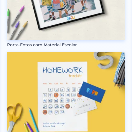
Porta-Fotos com Material Escolar