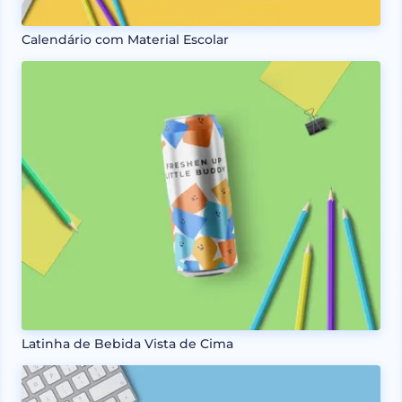
Calendário com Material Escolar
Latinha de Bebida Vista de Cima