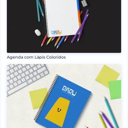
Agenda com Lápis Coloridos