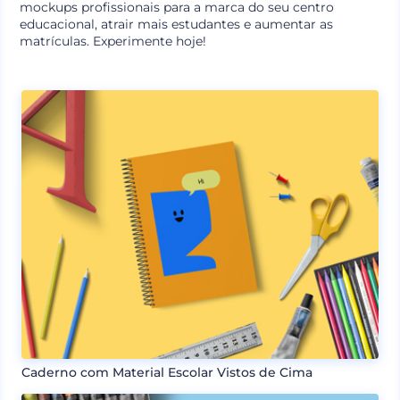
mockups profissionais para a marca do seu centro
educacional, atrair mais estudantes e aumentar as
matrículas. Experimente hoje!
Caderno com Material Escolar Vistos de Cima