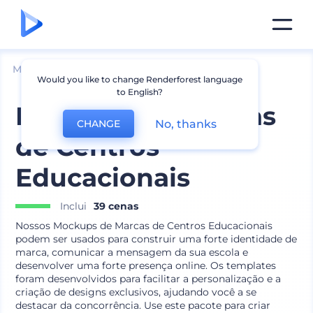
Mockups
Marca
Outros Mockups de Marca
Would you like to change Renderforest language
to English?
Mockups de Marcas
No, thanks
CHANGE
de Centros
Educacionais
Inclui
39 cenas
Nossos Mockups de Marcas de Centros Educacionais
podem ser usados para construir uma forte identidade de
marca, comunicar a mensagem da sua escola e
desenvolver uma forte presença online. Os templates
foram desenvolvidos para facilitar a personalização e a
criação de designs exclusivos, ajudando você a se
destacar da concorrência. Use este pacote para criar