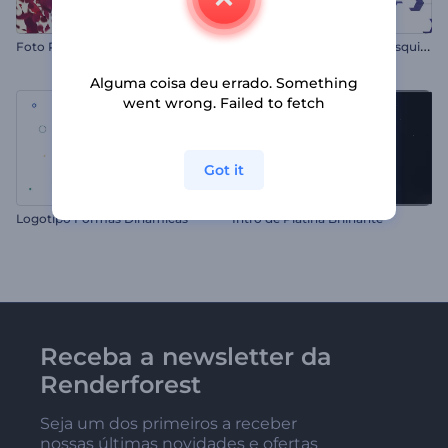
A
presentação de Logo - Pesquisa na Internet
Foto Revelador Pétalas Caindo
Alguma coisa deu errado. Something
went wrong. Failed to fetch
Got it
Logotipo Formas Dinâmicas
Intro de Platina Brilhante
Receba a newsletter da
Renderforest
Seja um dos primeiros a receber
nossas últimas novidades e ofertas