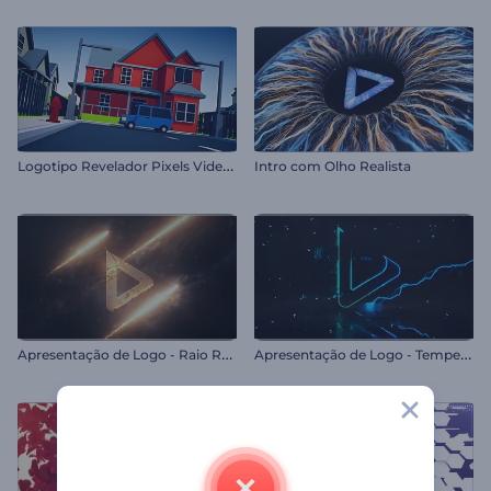
L
ogotipo Revelador Pixels Video-game
Intro com Olho Realista
A
presentação de Logo - Raio Reluzente
A
presentação de Logo - Tempestade