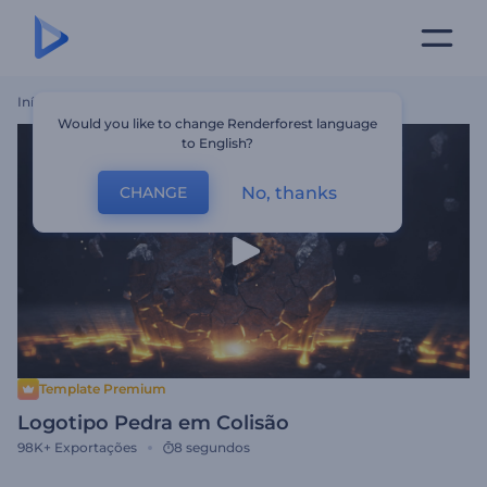
Início
Templates
Logotipo Pedra Em Colisão
Would you like to change Renderforest language
to English?
No, thanks
CHANGE
Template Premium
Logotipo Pedra em Colisão
98K+
Exportações
8 segundos