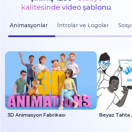
kalitesinde video şablonu
Animasyonlar
İntrolar ve Logolar
Sosy
3D Animasyon Fabrikası
Beyaz Tahta 