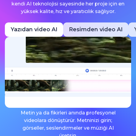
kendi AI teknolojisi sayesinde her proje için en
yüksek kalite, hız ve yaratıcılık sağlıyor.
Yazıdan video AI
Resimden video AI
Metin ya da fikirleri anında profesyonel
videolara dönüştürür. Metninizi girin;
görseller, seslendirmeler ve müziği AI
üretsin.