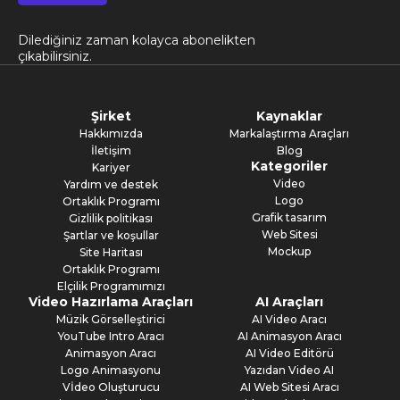
Dilediğiniz zaman kolayca abonelikten
çıkabilirsiniz.
Şirket
Kaynaklar
Hakkımızda
Markalaştırma Araçları
İletişim
Blog
Kategoriler
Kariyer
Video
Yardım ve destek
Logo
Ortaklık Programı
Grafik tasarım
Gizlilik politikası
Web Sitesi
Şartlar ve koşullar
Mockup
Site Haritası
Ortaklık Programı
Elçilik Programımızı
Video Hazırlama Araçları
AI Araçları
Müzik Görselleştirici
AI Video Aracı
YouTube Intro Aracı
AI Animasyon Aracı
Animasyon Aracı
AI Video Editörü
Logo Animasyonu
Yazıdan Video AI
Vİdeo Oluşturucu
AI Web Sitesi Aracı