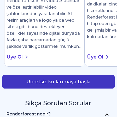
Renderforest'ın AI Video Aracından
dakikalar için
ve özelleştirilebilir video
hizmetlerine le
şablonlarından yararlanabilir. AI
Renderforest i
resim araçları ve logo ya da web
hitap eden göz 
sitesi gibi bunu destekleyen
gelişmiş bir y
özellikler sayesinde dijital dünyada
kalmadan üre
fazla çaba harcamadan güçlü
şekilde varlık göstermek mümkün..
Üye Ol
Üye Ol
Ücretsiz kullanmaya başla
Sıkça Sorulan Sorular
Renderforest nedir?