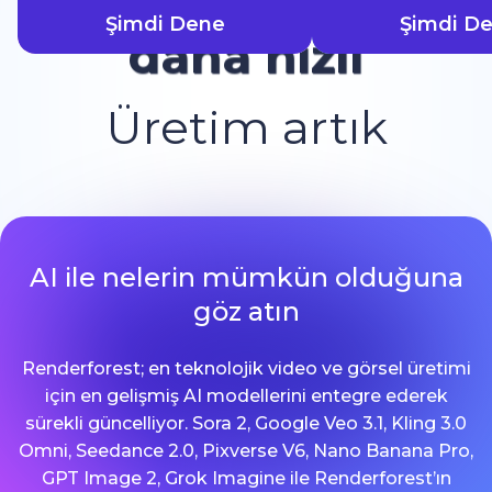
Şimdi Dene
Şimdi D
daha hızlı
Üretim artık
AI ile nelerin mümkün olduğuna
göz atın
Renderforest; en teknolojik video ve görsel üretimi
için en gelişmiş AI modellerini entegre ederek
sürekli güncelliyor. Sora 2, Google Veo 3.1, Kling 3.0
Omni, Seedance 2.0, Pixverse V6, Nano Banana Pro,
GPT Image 2, Grok Imagine ile Renderforest’ın