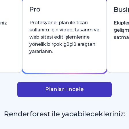
Pro
Busi
Profesyonel plan ile ticari
iniz
Ekipler
kullanım için video, tasarım ve
gelişm
web sitesi edit işlemlerine
satma l
yönelik birçok güçlü araçtan
yararlanın.
Planları incele
Renderforest ile yapabilecekleriniz:
İntrolar v