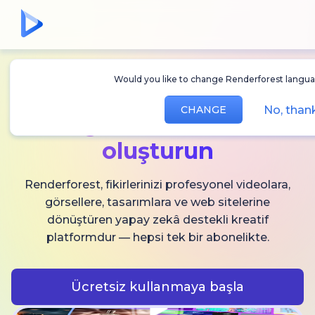
Would you like to change Renderforest languag
Sınırsız
AI video,
No, thank
CHANGE
görsel ve ses
oluşturun
Renderforest, fikirlerinizi profesyonel videolara,
görsellere, tasarımlara ve web sitelerine
dönüştüren yapay zekâ destekli kreatif
platformdur — hepsi tek bir abonelikte.
Ücretsiz kullanmaya başla