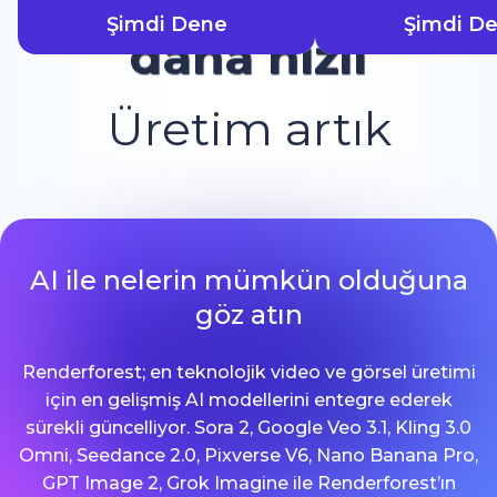
Şimdi Dene
Şimdi D
daha hızlı
Üretim artık
AI ile nelerin mümkün olduğuna
göz atın
Renderforest; en teknolojik video ve görsel üretimi
için en gelişmiş AI modellerini entegre ederek
sürekli güncelliyor. Sora 2, Google Veo 3.1, Kling 3.0
Omni, Seedance 2.0, Pixverse V6, Nano Banana Pro,
GPT Image 2, Grok Imagine ile Renderforest’ın