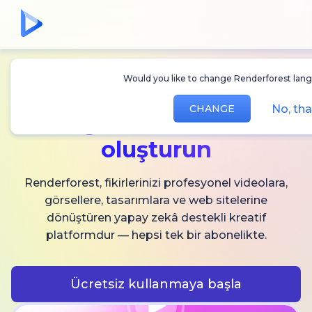
Would you like to change Renderforest lang
Sınırsız
AI video,
No, tha
CHANGE
görsel ve ses
oluşturun
Renderforest, fikirlerinizi profesyonel videolara,
görsellere, tasarımlara ve web sitelerine
dönüştüren yapay zekâ destekli kreatif
platformdur — hepsi tek bir abonelikte.
Ücretsiz kullanmaya başla