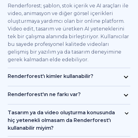
Renderforest; şablon, stok içerik ve AI araçları ile
video, animasyon ve diğer görsel içerikleri
oluşturmaya yardımcı olan bir online platform.
Video edit, tasarım ve üretken AI yeteneklerini
tek bir çalışma alanında birleştiriyor. Kullanıcılar
bu sayede profesyonel kalitede videoları
gelişmiş bir yazılım ya da tasarım deneyimine
gerek kalmadan elde edebiliyor.
Renderforest'ı kimler kullanabilir?
Renderforest kaliteli videoları hızlıca elde etmek
isteyen bireysel kullanıcılar ve ekipler için
Renderforest'ın ne farkı var?
geliştirildi. Pazarlama uzmanları, eğitimciler,
Renderforest çeşitli AI ve video üretim
küçük işletme sahipleri, İK ekipleri, serbest
modellerini aynı platformda bir araya getiriyor.
Tasarım ya da video oluşturma konusunda
çalışan freelancer'lar ve içerik üreticileri
Kullanıcılar bu sayede yazıdan, stok
hiç yetenekli olmasam da Renderforest'ı
Renderforest sayesinde bir prodüksiyon ekibi
görüntülerden ya da AI araçlarıyla video ve
kullanabilir miyim?
tutmadan markalı videolar, eğitici içerikler ya da
animasyon oluşturma, editleme ve dışa aktarma
Evet. Renderforest 1.200'den fazla şablon, AI