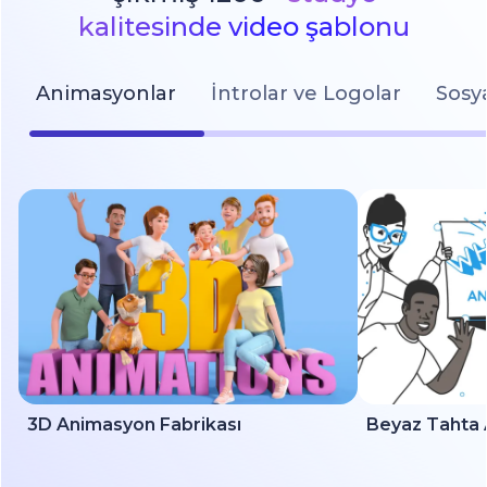
kalitesinde video şablonu
Animasyonlar
İntrolar ve Logolar
Sosy
3D Animasyon Fabrikası
Beyaz Tahta 