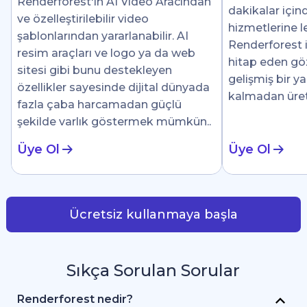
Renderforest'ın AI Video Aracından
dakikalar için
ve özelleştirilebilir video
hizmetlerine le
şablonlarından yararlanabilir. AI
Renderforest i
resim araçları ve logo ya da web
hitap eden göz 
sitesi gibi bunu destekleyen
gelişmiş bir y
özellikler sayesinde dijital dünyada
kalmadan üre
fazla çaba harcamadan güçlü
şekilde varlık göstermek mümkün..
Üye Ol
Üye Ol
Ücretsiz kullanmaya başla
Sıkça Sorulan Sorular
Renderforest nedir?