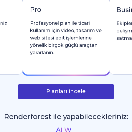
Pro
Busi
Profesyonel plan ile ticari
iniz
Ekipler
kullanım için video, tasarım ve
gelişm
web sitesi edit işlemlerine
satma l
yönelik birçok güçlü araçtan
yararlanın.
Planları incele
Renderforest ile yapabilecekleriniz:
İntrolar ve Logo Anim