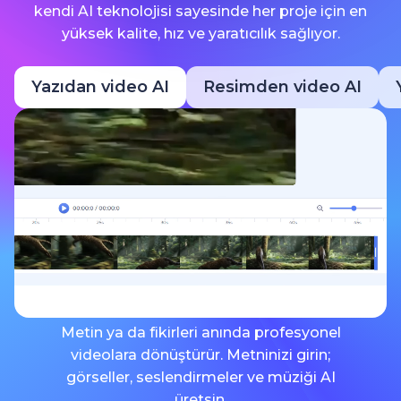
kendi AI teknolojisi sayesinde her proje için en
yüksek kalite, hız ve yaratıcılık sağlıyor.
Yazıdan video AI
Resimden video AI
Metin ya da fikirleri anında profesyonel
videolara dönüştürür. Metninizi girin;
görseller, seslendirmeler ve müziği AI
üretsin.