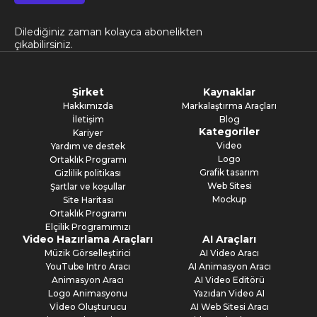
Dilediğiniz zaman kolayca abonelikten
çıkabilirsiniz.
Şirket
Kaynaklar
Hakkımızda
Markalaştırma Araçları
İletişim
Blog
Kategoriler
Kariyer
Video
Yardım ve destek
Logo
Ortaklık Programı
Grafik tasarım
Gizlilik politikası
Web Sitesi
Şartlar ve koşullar
Mockup
Site Haritası
Ortaklık Programı
Elçilik Programımızı
Video Hazırlama Araçları
AI Araçları
Müzik Görselleştirici
AI Video Aracı
YouTube Intro Aracı
AI Animasyon Aracı
Animasyon Aracı
AI Video Editörü
Logo Animasyonu
Yazıdan Video AI
Vİdeo Oluşturucu
AI Web Sitesi Aracı