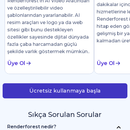
Renderforest'ın AI Video Aracından
dakikalar için
ve özelleştirilebilir video
hizmetlerine le
şablonlarından yararlanabilir. AI
Renderforest i
resim araçları ve logo ya da web
hitap eden göz 
sitesi gibi bunu destekleyen
gelişmiş bir y
özellikler sayesinde dijital dünyada
kalmadan üre
fazla çaba harcamadan güçlü
şekilde varlık göstermek mümkün..
Üye Ol
Üye Ol
Ücretsiz kullanmaya başla
Sıkça Sorulan Sorular
Renderforest nedir?