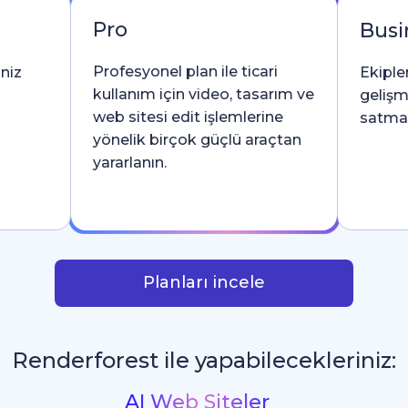
Pro
Busi
Profesyonel plan ile ticari
iniz
Ekipler
kullanım için video, tasarım ve
gelişm
web sitesi edit işlemlerine
satma l
yönelik birçok güçlü araçtan
yararlanın.
Planları incele
Renderforest ile yapabilecekleriniz:
İntrolar ve Logo Animasyonları