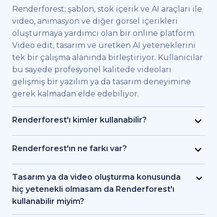
Renderforest; şablon, stok içerik ve AI araçları ile
video, animasyon ve diğer görsel içerikleri
oluşturmaya yardımcı olan bir online platform.
Video edit, tasarım ve üretken AI yeteneklerini
tek bir çalışma alanında birleştiriyor. Kullanıcılar
bu sayede profesyonel kalitede videoları
gelişmiş bir yazılım ya da tasarım deneyimine
gerek kalmadan elde edebiliyor.
Renderforest'ı kimler kullanabilir?
Renderforest kaliteli videoları hızlıca elde etmek
isteyen bireysel kullanıcılar ve ekipler için
Renderforest'ın ne farkı var?
geliştirildi. Pazarlama uzmanları, eğitimciler,
Renderforest çeşitli AI ve video üretim
küçük işletme sahipleri, İK ekipleri, serbest
modellerini aynı platformda bir araya getiriyor.
Tasarım ya da video oluşturma konusunda
çalışan freelancer'lar ve içerik üreticileri
Kullanıcılar bu sayede yazıdan, stok
hiç yetenekli olmasam da Renderforest'ı
Renderforest sayesinde bir prodüksiyon ekibi
görüntülerden ya da AI araçlarıyla video ve
kullanabilir miyim?
tutmadan markalı videolar, eğitici içerikler ya da
animasyon oluşturma, editleme ve dışa aktarma
Evet. Renderforest 1.200'den fazla şablon, AI