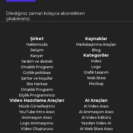
Dilediğiniz zaman kolayca abonelikten
çıkabilirsiniz.
Şirket
Kaynaklar
Hakkımızda
Markalaştırma Araçları
İletişim
Blog
Kategoriler
Kariyer
Video
Yardım ve destek
Logo
Ortaklık Programı
Grafik tasarım
Gizlilik politikası
Web Sitesi
Şartlar ve koşullar
Mockup
Site Haritası
Ortaklık Programı
Elçilik Programımızı
Video Hazırlama Araçları
AI Araçları
Müzik Görselleştirici
AI Video Aracı
YouTube Intro Aracı
AI Animasyon Aracı
Animasyon Aracı
AI Video Editörü
Logo Animasyonu
Yazıdan Video AI
Vİdeo Oluşturucu
AI Web Sitesi Aracı