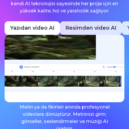
kendi AI teknolojisi sayesinde her proje için en
yüksek kalite, hız ve yaratıcılık sağlıyor.
Yazıdan video AI
Resimden video AI
Metin ya da fikirleri anında profesyonel
videolara dönüştürür. Metninizi girin;
görseller, seslendirmeler ve müziği AI
üretsin.