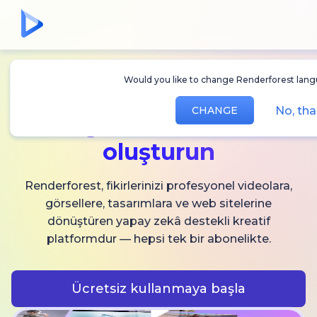
Would you like to change Renderforest lang
Sınırsız
AI video,
No, th
CHANGE
görsel ve ses
oluşturun
Renderforest, fikirlerinizi profesyonel videolara,
görsellere, tasarımlara ve web sitelerine
dönüştüren yapay zekâ destekli kreatif
platformdur — hepsi tek bir abonelikte.
Ücretsiz kullanmaya başla