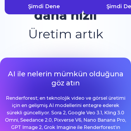
Şimdi Dene
Şimdi D
daha hızlı
Üretim artık
AI ile nelerin mümkün olduğuna
göz atın
Renderforest; en teknolojik video ve görsel üretimi
için en gelişmiş AI modellerini entegre ederek
sürekli güncelliyor. Sora 2, Google Veo 3.1, Kling 3.0
Omni, Seedance 2.0, Pixverse V6, Nano Banana Pro,
GPT Image 2, Grok Imagine ile Renderforest’ın