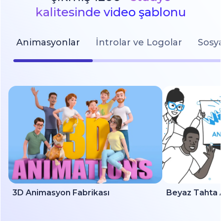
kalitesinde video şablonu
Animasyonlar
İntrolar ve Logolar
Sosy
3D Animasyon Fabrikası
Beyaz Tahta 