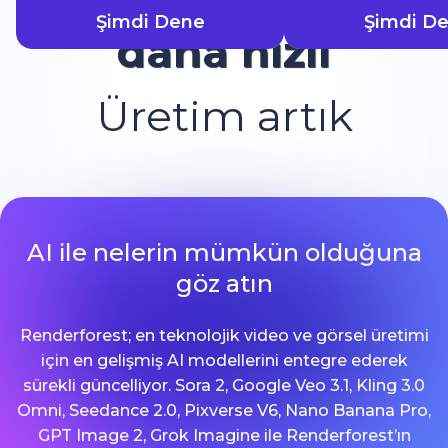
Şimdi Dene
Şimdi D
daha hızlı
Üretim artık
AI ile nelerin mümkün olduğuna
göz atın
Renderforest; en teknolojik video ve görsel üretimi
için en gelişmiş AI modellerini entegre ederek
sürekli güncelliyor. Sora 2, Google Veo 3.1, Kling 3.0
Omni, Seedance 2.0, Pixverse V6, Nano Banana Pro,
GPT Image 2, Grok Imagine ile Renderforest’ın