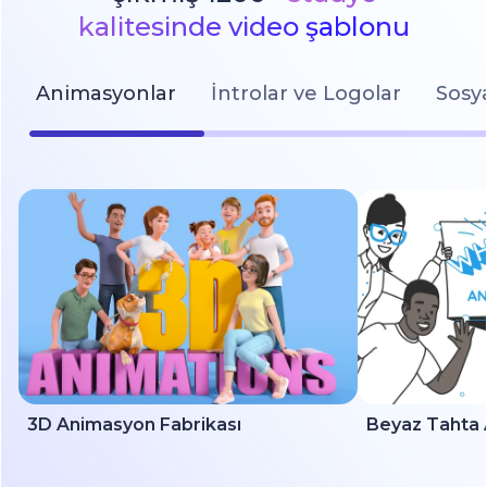
kalitesinde video şablonu
Animasyonlar
İntrolar ve Logolar
Sosy
3D Animasyon Fabrikası
Beyaz Tahta 