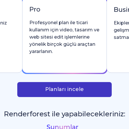
Pro
Busi
Profesyonel plan ile ticari
iniz
Ekipler
kullanım için video, tasarım ve
gelişm
web sitesi edit işlemlerine
satma l
yönelik birçok güçlü araçtan
yararlanın.
Planları incele
Renderforest ile yapabilecekleriniz:
Sosyal Medya Grafikleri
_