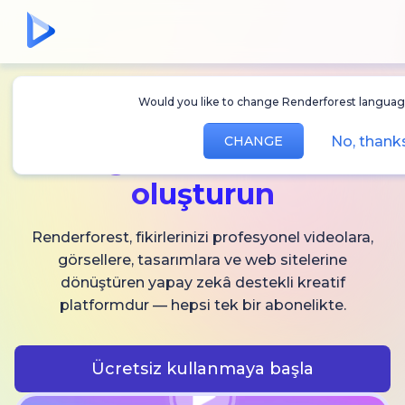
Would you like to change Renderforest languag
Sınırsız
AI video,
No, than
CHANGE
görsel ve ses
oluşturun
Renderforest, fikirlerinizi profesyonel videolara,
görsellere, tasarımlara ve web sitelerine
dönüştüren yapay zekâ destekli kreatif
platformdur — hepsi tek bir abonelikte.
Ücretsiz kullanmaya başla