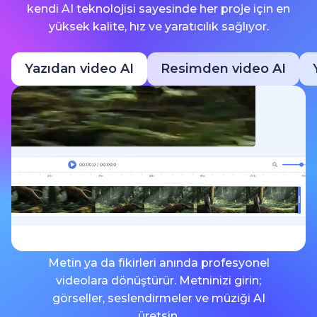
kendi AI teknolojisi sayesinde her proje için en
yüksek kalite, hız ve yaratıcılık sağlıyor.
Yazıdan video AI
Resimden video AI
Metin ya da fikirleri anında profesyonel
videolara dönüştürür. Metninizi girin;
görseller, seslendirmeler ve müziği AI
üretsin.