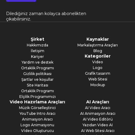
Dilediğiniz zaman kolayca abonelikten
çıkabilirsiniz.
Şirket
Kaynaklar
Hakkımızda
Markalaştırma Araçları
İletişim
Blog
Kategoriler
Kariyer
Video
Yardım ve destek
Logo
Ortaklık Programı
Grafik tasarım
Gizlilik politikası
Web Sitesi
Şartlar ve koşullar
Mockup
Site Haritası
Ortaklık Programı
Elçilik Programımızı
Video Hazırlama Araçları
AI Araçları
Müzik Görselleştirici
AI Video Aracı
YouTube Intro Aracı
AI Animasyon Aracı
Animasyon Aracı
AI Video Editörü
Logo Animasyonu
Yazıdan Video AI
Vİdeo Oluşturucu
AI Web Sitesi Aracı