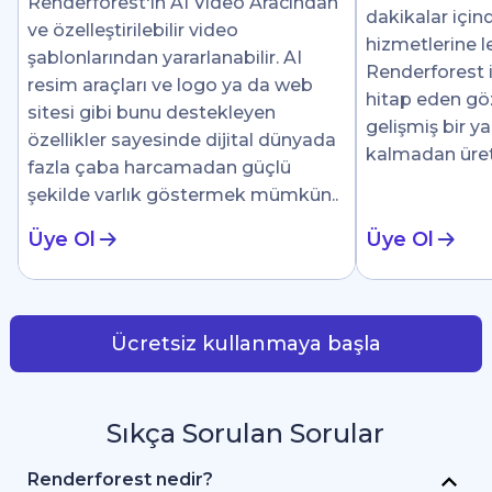
Renderforest'ın AI Video Aracından
dakikalar için
ve özelleştirilebilir video
hizmetlerine le
şablonlarından yararlanabilir. AI
Renderforest i
resim araçları ve logo ya da web
hitap eden göz 
sitesi gibi bunu destekleyen
gelişmiş bir y
özellikler sayesinde dijital dünyada
kalmadan üre
fazla çaba harcamadan güçlü
şekilde varlık göstermek mümkün..
Üye Ol
Üye Ol
Ücretsiz kullanmaya başla
Sıkça Sorulan Sorular
Renderforest nedir?