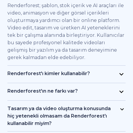
Renderforest; şablon, stok içerik ve AI araçları ile
video, animasyon ve diğer görsel içerikleri
oluşturmaya yardımcı olan bir online platform.
Video edit, tasarım ve üretken AI yeteneklerini
tek bir çalışma alanında birleştiriyor. Kullanıcılar
bu sayede profesyonel kalitede videoları
gelişmiş bir yazılım ya da tasarım deneyimine
gerek kalmadan elde edebiliyor.
Renderforest'ı kimler kullanabilir?
Renderforest kaliteli videoları hızlıca elde etmek
isteyen bireysel kullanıcılar ve ekipler için
Renderforest'ın ne farkı var?
geliştirildi. Pazarlama uzmanları, eğitimciler,
Renderforest çeşitli AI ve video üretim
küçük işletme sahipleri, İK ekipleri, serbest
modellerini aynı platformda bir araya getiriyor.
Tasarım ya da video oluşturma konusunda
çalışan freelancer'lar ve içerik üreticileri
Kullanıcılar bu sayede yazıdan, stok
hiç yetenekli olmasam da Renderforest'ı
Renderforest sayesinde bir prodüksiyon ekibi
görüntülerden ya da AI araçlarıyla video ve
kullanabilir miyim?
tutmadan markalı videolar, eğitici içerikler ya da
animasyon oluşturma, editleme ve dışa aktarma
Evet. Renderforest 1.200'den fazla şablon, AI