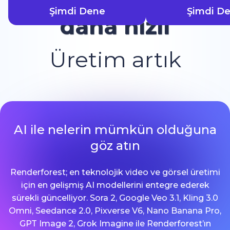
Şimdi Dene
Şimdi D
daha hızlı
Üretim artık
AI ile nelerin mümkün olduğuna
göz atın
Renderforest; en teknolojik video ve görsel üretimi
için en gelişmiş AI modellerini entegre ederek
sürekli güncelliyor. Sora 2, Google Veo 3.1, Kling 3.0
Omni, Seedance 2.0, Pixverse V6, Nano Banana Pro,
GPT Image 2, Grok Imagine ile Renderforest’ın