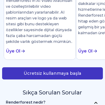
Renderforest'ın AI Video Aracından
dakikalar için
ve özelleştirilebilir video
hizmetlerine le
şablonlarından yararlanabilir. AI
Renderforest i
resim araçları ve logo ya da web
hitap eden göz 
sitesi gibi bunu destekleyen
gelişmiş bir y
özellikler sayesinde dijital dünyada
kalmadan üre
fazla çaba harcamadan güçlü
şekilde varlık göstermek mümkün..
Üye Ol
Üye Ol
Ücretsiz kullanmaya başla
Sıkça Sorulan Sorular
Renderforest nedir?