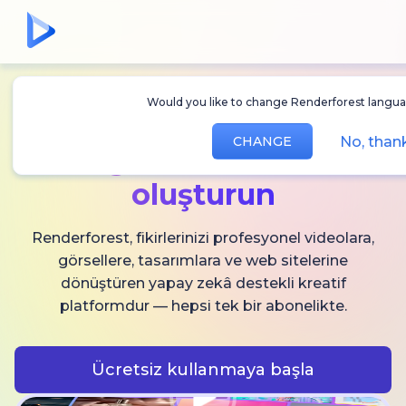
Would you like to change Renderforest langua
Sınırsız
AI video,
No, than
CHANGE
görsel ve ses
oluşturun
Renderforest, fikirlerinizi profesyonel videolara,
görsellere, tasarımlara ve web sitelerine
dönüştüren yapay zekâ destekli kreatif
platformdur — hepsi tek bir abonelikte.
Ücretsiz kullanmaya başla