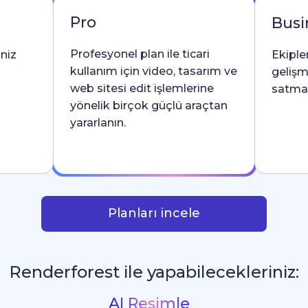
Pro
Busi
Profesyonel plan ile ticari
iniz
Ekipler
kullanım için video, tasarım ve
gelişm
web sitesi edit işlemlerine
satma l
yönelik birçok güçlü araçtan
yararlanın.
Planları incele
Renderforest ile yapabilecekleriniz:
İntrolar ve Log
_