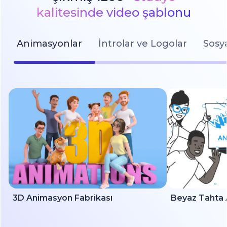
kalitesinde video şablonu
Animasyonlar
İntrolar ve Logolar
Sosy
3D Animasyon Fabrikası
Beyaz Tahta 