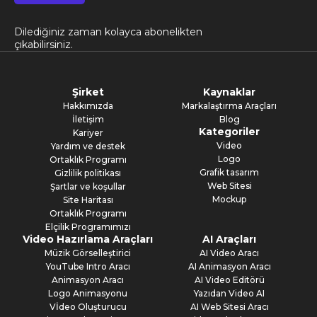
Dilediğiniz zaman kolayca abonelikten
çıkabilirsiniz.
Şirket
Kaynaklar
Hakkımızda
Markalaştırma Araçları
İletişim
Blog
Kategoriler
Kariyer
Video
Yardım ve destek
Logo
Ortaklık Programı
Grafik tasarım
Gizlilik politikası
Web Sitesi
Şartlar ve koşullar
Mockup
Site Haritası
Ortaklık Programı
Elçilik Programımızı
Video Hazırlama Araçları
AI Araçları
Müzik Görselleştirici
AI Video Aracı
YouTube Intro Aracı
AI Animasyon Aracı
Animasyon Aracı
AI Video Editörü
Logo Animasyonu
Yazıdan Video AI
Vİdeo Oluşturucu
AI Web Sitesi Aracı