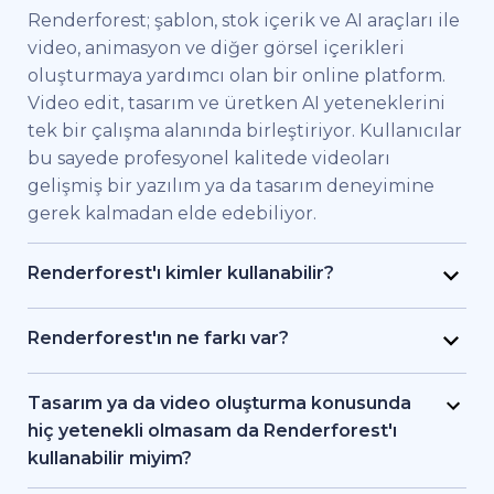
Renderforest; şablon, stok içerik ve AI araçları ile
video, animasyon ve diğer görsel içerikleri
oluşturmaya yardımcı olan bir online platform.
Video edit, tasarım ve üretken AI yeteneklerini
tek bir çalışma alanında birleştiriyor. Kullanıcılar
bu sayede profesyonel kalitede videoları
gelişmiş bir yazılım ya da tasarım deneyimine
gerek kalmadan elde edebiliyor.
Renderforest'ı kimler kullanabilir?
Renderforest kaliteli videoları hızlıca elde etmek
isteyen bireysel kullanıcılar ve ekipler için
Renderforest'ın ne farkı var?
geliştirildi. Pazarlama uzmanları, eğitimciler,
Renderforest çeşitli AI ve video üretim
küçük işletme sahipleri, İK ekipleri, serbest
modellerini aynı platformda bir araya getiriyor.
Tasarım ya da video oluşturma konusunda
çalışan freelancer'lar ve içerik üreticileri
Kullanıcılar bu sayede yazıdan, stok
hiç yetenekli olmasam da Renderforest'ı
Renderforest sayesinde bir prodüksiyon ekibi
görüntülerden ya da AI araçlarıyla video ve
kullanabilir miyim?
tutmadan markalı videolar, eğitici içerikler ya da
animasyon oluşturma, editleme ve dışa aktarma
Evet. Renderforest 1.200'den fazla şablon, AI