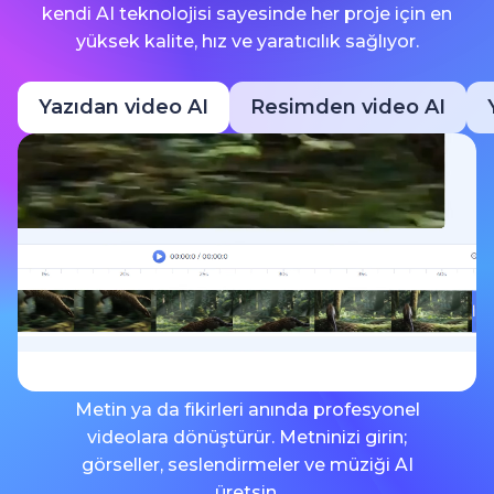
kendi AI teknolojisi sayesinde her proje için en
yüksek kalite, hız ve yaratıcılık sağlıyor.
Yazıdan video AI
Resimden video AI
Metin ya da fikirleri anında profesyonel
videolara dönüştürür. Metninizi girin;
görseller, seslendirmeler ve müziği AI
üretsin.